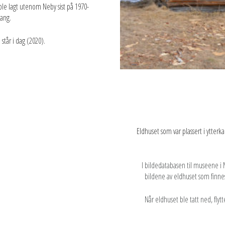
 ble lagt utenom Neby sist på 1970-
gang.
 står i dag (2020).
Eldhuset som var plassert i ytte
I bildedatabasen til museene i N
bildene av eldhuset som finnes 
Når eldhuset ble tatt ned, flyt