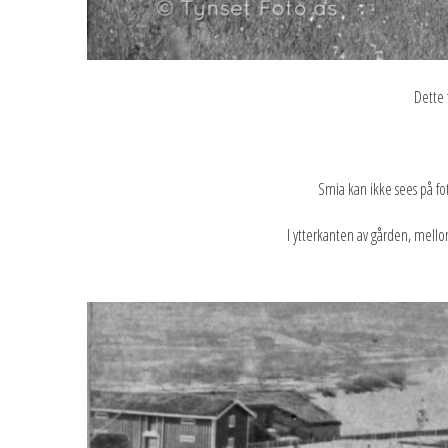
Dette 
Smia kan ikke sees på fot
I ytterkanten av gården, mell