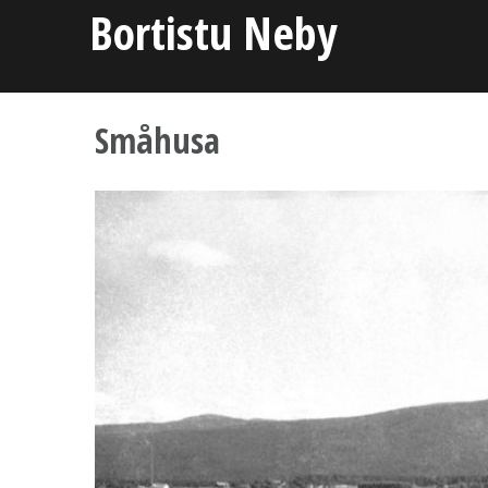
Skip
Bortistu Neby
to
content
Småhusa