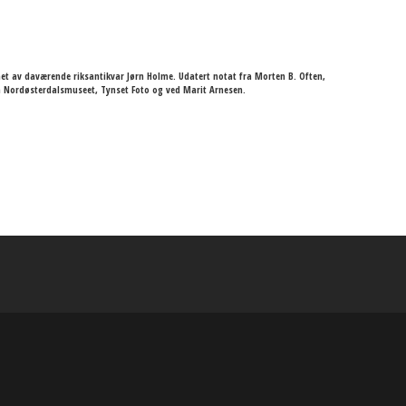
t av daværende riksantikvar Jørn Holme. Udatert notat fra Morten B. Often,
ra Nordøsterdalsmuseet, Tynset Foto og ved Marit Arnesen.