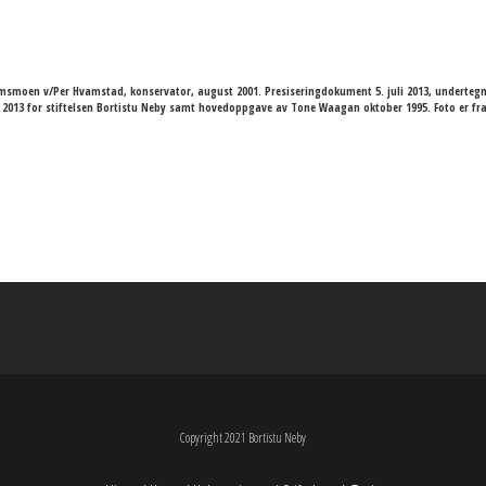
moen v/Per Hvamstad, konservator, august 2001. Presiseringdokument 5. juli 2013, undertegne
ing 2013 for stiftelsen Bortistu Neby samt hovedoppgave av Tone Waagan oktober 1995. Foto er f
Copyright 2021 Bortistu Neby