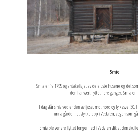
Smie
Smia er fra 1795 og antakelig et av de eldste husene og det som 
den har vært flyttet flere ganger. Smia er 
I dag står smia ved enden av fjøset mot nord og fylkesvei 30.
unna gården, et stykke opp i Vedalen, vegen som gå
Smia ble senere flyttet lenger ned i Vedalen slik at den skul