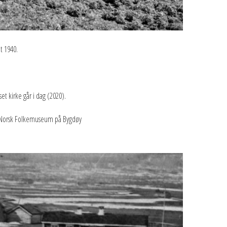
t 1940.
et kirke går i dag (2020).
på Norsk Folkemuseum på Bygdøy