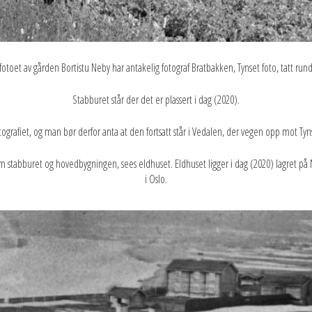
fotoet av gården Bortistu Neby har antakelig fotograf Bratbakken, Tynset foto, tatt rund
Stabburet står der det er plassert i dag (2020).
ografiet, og man bør derfor anta at den fortsatt står i Vedalen, der vegen opp mot Tyns
om stabburet og hovedbygningen, sees eldhuset. Eldhuset ligger i dag (2020) lagret 
i Oslo.