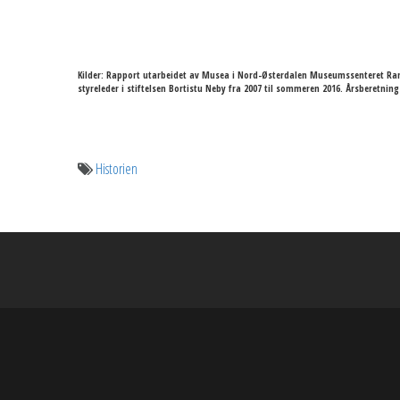
Kilder:
Rapport utarbeidet av Musea i Nord-Østerdalen Museumssenteret Rams
styreleder i stiftelsen Bortistu Neby fra 2007 til sommeren 2016. Årsberetn
Historien
Innleggsnavigasjon