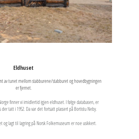
Eldhuset
rkant av tunet mellom stabburene/stabburet og hovedbygningen
er fjernet.
orge finner vi imidlertid igjen eldhuset. I følge databasen, er
der tatt i 1952. Da var det fortsatt plassert på Bortistu Neby.
tet og lagt til lagring på Norsk Folkemuseum er noe usikkert.