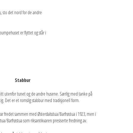
, sto det nord for de andre
mpehuset er flyttet og står i
Stabbur
 litt utenfor tunet og de andre husene. Særlig med tanke på
tig. Det er et romslig stabbur med tradisjonell form.
ar fredet sammen med Østerdalsstua/Barfrøstua i 1923, men i
tua/Barfrøstua som riksantikvaren presiserte fredning av.