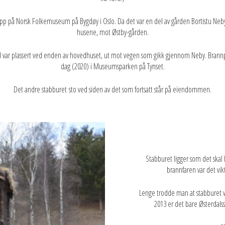
t opp på Norsk Folkemuseum på Bygdøy i Oslo. Da det var en del av gården Bortistu Neby
husene, mot Østby-gården.
d var plassert ved enden av hovedhuset, ut mot vegen som gikk gjennom Neby. Brannpu
dag (2020) i Museumsparken på Tynset.
Det andre stabburet sto ved siden av det som fortsatt står på eiendommen.
Stabburet ligger som det skal
brannfaren var det vik
Lenge trodde man at stabburet v
2013 er det bare Østerdalss