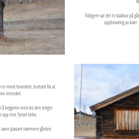
A
Tidligere var det to stabbur på g
oppbevaring av klær. 
er minst forandret, bortsett fra at
ikke innredet.
 Til å begynne med sto den lenger
r opp mot Tynset kirke.
le være plassert nærmere gården.