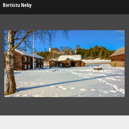
Skip
Bortistu Neby
to
content