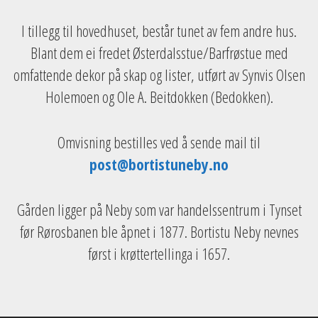
I tillegg til hovedhuset, består tunet av fem andre hus.
Blant dem ei fredet Østerdalsstue/Barfrøstue med
omfattende dekor på skap og lister, utført av Synvis Olsen
Holemoen og Ole A. Beitdokken (Bedokken).
Omvisning bestilles ved å sende mail til
post@bortistuneby.no
Gården ligger på Neby som var handelssentrum i Tynset
før Rørosbanen ble åpnet i 1877. Bortistu Neby nevnes
først i krøttertellinga i 1657.