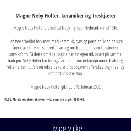
Magne Neby Holter, keramiker og treskjærer
Magne Neby Holter ble født på Neby i Tynset i Hedmark 4. mai 1916.
I en fase arbeidet han mest med keramikk, glass og porselen. Men de siste
årene av sitt liv konsentrerte han seg om trerelieffet som kunstnerisk
uttrykksform. På dette området skapte han sin egen stil, basert på gammel
tradisjon. Neby Holter har har også arbeidet som dekoratør innen teater og
reklame, samt utført en rekke dekorasjonsoppgaver i offentlige bygninger og
ombord på større skip.
Magne Neby Holter gikk bort 18. februar 2000.
KILDE: Norsk kunstnerleksikon, I−IV, som ble utgitt 1982–86.
Liv og virke