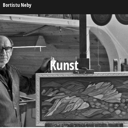
Skip
Bortistu Neby
to
content
Kunst