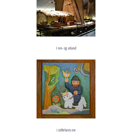
I inn- og utland
I stiftelsens eie